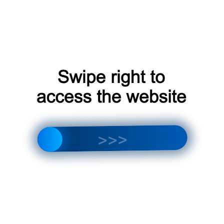
кто хочет добавить стиль и комфорт в свой гардероб.
При выборе бризера необходимо учитывать
климатические особенности, материал,
теплоизоляцию, водостойкость и функциональность.
С правильным уходом и ношением, Stingray бризер
прослужит вам долгие годы и будет вашим верным
компаньоном в любых ситуациях.
Совместимость с другими одеждами
Stingray бризер можно сочетать с различными
одеждами, чтобы создать разные наряды. Вот
несколько примеров:
Джинсы
: бризер идеально подходит для
джинсов. Его можно носить с джинсами и